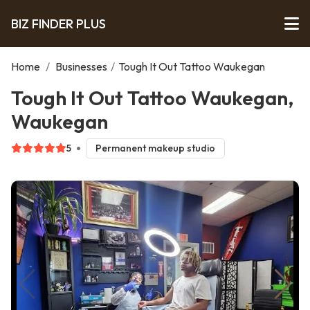
BIZ FINDER PLUS
Home
/
Businesses
/
Tough It Out Tattoo Waukegan
Tough It Out Tattoo Waukegan,
Waukegan
5
Permanent makeup studio